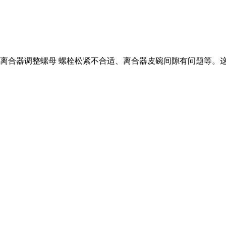
合器调整螺母 螺栓松紧不合适、离合器皮碗间隙有问题等。这时候