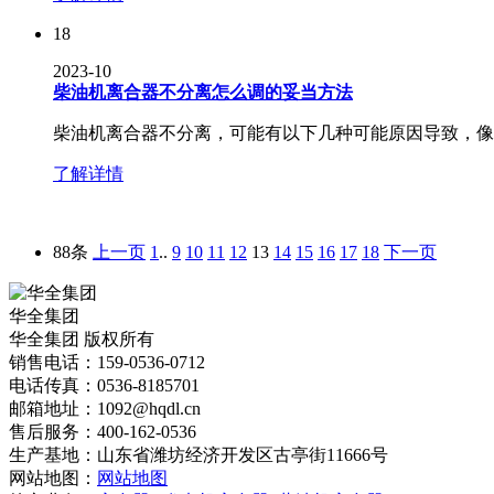
18
2023-10
柴油机离合器不分离怎么调的妥当方法
柴油机离合器不分离，可能有以下几种可能原因导致，像离
了解详情
88条
上一页
1
..
9
10
11
12
13
14
15
16
17
18
下一页
华全集团
华全集团 版权所有
销售电话：159-0536-0712
电话传真：0536-8185701
邮箱地址：1092@hqdl.cn
售后服务：400-162-0536
生产基地：山东省潍坊经济开发区古亭街11666号
网站地图：
网站地图